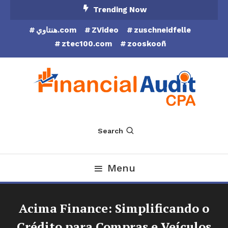
Skip
Trending Now
To
هنتاوي.com
ZVideo
zuschneidfelle
Content
ztec100.com
zooskooñ
Financial Audit CPA
Search
Menu
Acima Finance: Simplificando o
Crédito para Compras e Veículos